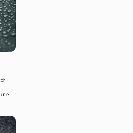
ych
t
u nie