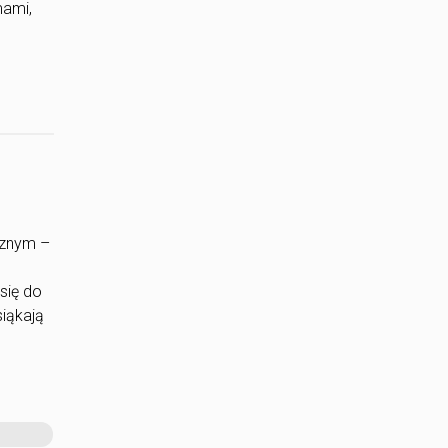
mami
,
cznym –
się do
siąkają