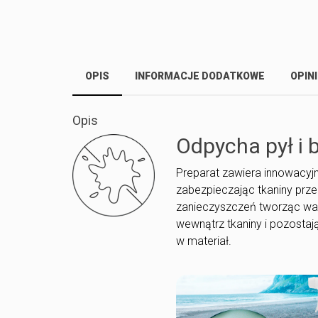
OPIS
INFORMACJE DODATKOWE
OPINI
Opis
Odpycha pył i 
Preparat zawiera innowacyj
zabezpieczając tkaniny prz
zanieczyszczeń tworząc war
wewnątrz tkaniny i pozostają
w materiał.