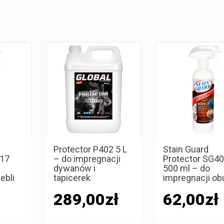
Protector P402 5 L
Stain Guard
417
– do impregnacji
Protector SG4
dywanów i
500 ml – do
ebli
tapicerek
impregnacji ob
289,00
zł
62,00
zł