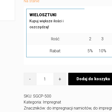
Na stanie
WIELOSZTUKI
Kupuj większe ilości i
oszczędzaj!
Ilość:
2
3
Rabat:
5%
10%
ilość
Dodaj do koszyka
Stain
Guard
Protector
SGCP
SKU:
SGCP-500
500
Kategoria:
Impregnat
ml
-
Znaczników:
do impregnacji namiotów
,
do impregn
do