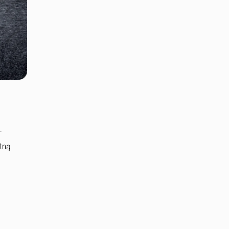
.
tną