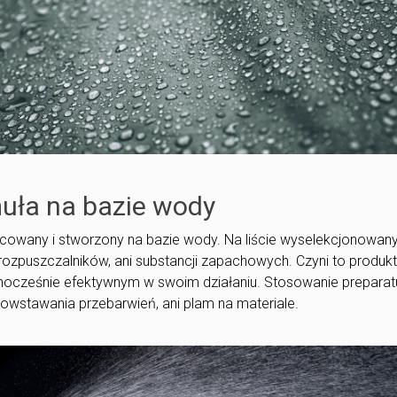
muła na bazie wody
racowany i stworzony na bazie wody. Na liście wyselekcjonowan
ozpuszczalników, ani substancji zapachowych. Czyni to produk
dnocześnie efektywnym w swoim działaniu. Stosowanie preparat
powstawania przebarwień, ani plam na materiale.