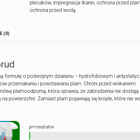
plecaków
,
impregnacja tkanin
,
ochrona przed pla
impregnacji
ochrona przed wodą
namiotów
E (0)
brud
ną formułę o podwójnym działaniu – hydrofobowym i antystaty
eciw przemakaniu i powstawaniu plam. Chroni przed wnikaniem
stwę plamoodporną, która sprawia, że zabrudzenia nie dostają 
 na powierzchni. Zamiast plam pojawiają się krople, które nie w
pH neutralne