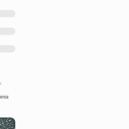
.
m
enia