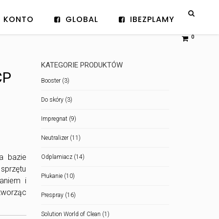
KONTO
GLOBAL
IBEZPLAMY
0
KATEGORIE PRODUKTÓW
CP
Booster
(3)
Do skóry
(3)
Impregnat
(9)
Neutralizer
(11)
a bazie
Odplamiacz
(14)
sprzętu
Płukanie
(10)
aniem i
worząc
Prespray
(16)
Solution World of Clean
(1)