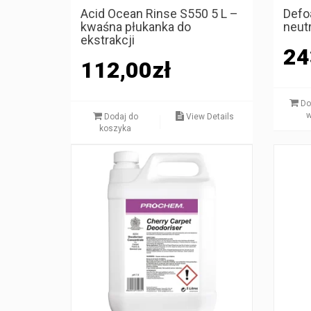
Acid Ocean Rinse S550 5 L –
Defo
kwaśna płukanka do
neutr
ekstrakcji
24
112,00
zł
Do
w
Dodaj do
View Details
koszyka