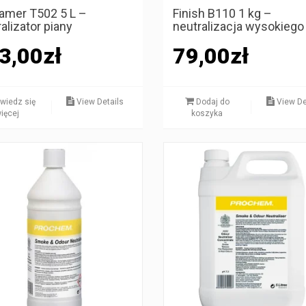
amer T502 5 L –
Finish B110 1 kg –
alizator piany
neutralizacja wysokiego
3,00
zł
79,00
zł
wiedz się
View Details
Dodaj do
View De
ięcej
koszyka