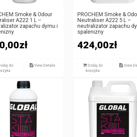
CHEM Smoke & Odour
PROCHEM Smoke & Odo
raliser A222 1 L –
Neutraliser A222 5 L –
ralizator zapachu dymu i
neutralizator zapachu d
enizny
spalenizny
0,00
zł
424,00
zł
odaj do
View Details
Dodaj do
View De
oszyka
koszyka