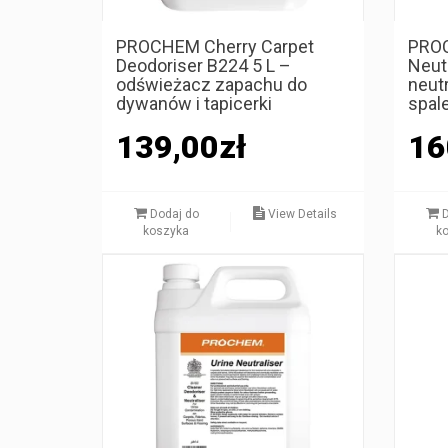
PROCHEM Cherry Carpet
PRO
Deodoriser B224 5 L –
Neut
odświeżacz zapachu do
neut
dywanów i tapicerki
spal
139,00
zł
16
Dodaj do
View Details
D
koszyka
k