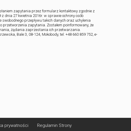
aniem zapytania przez formularz kontaktowy zgodnie z
z dnia 27 kwietnia 2016r. w sprawie ochrony osób
e swobodnego przepływu takich danych oraz uchylenia
do przetworzenia zapytania. Zostałem poinformowany, że
iania, żądania zaprzestania ich przetwarzania.
ewska, Bale 3, 08-124, Mokobody, tel: +48 660 859 752, e-
ka prywatności
Regulamin Strony