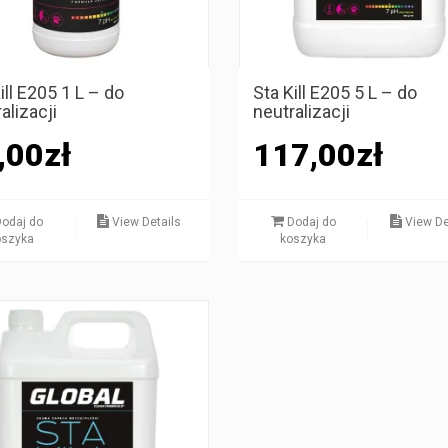
ill E205 1 L – do
Sta Kill E205 5 L – do
alizacji
neutralizacji
,00
zł
117,00
zł
odaj do
View Details
Dodaj do
View De
oszyka
koszyka