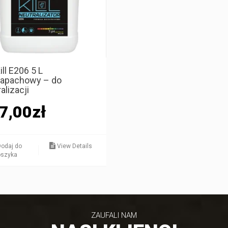
ill E206 5 L
apachowy – do
alizacji
7,00
zł
odaj do
View Details
oszyka
ZAUFALI NAM