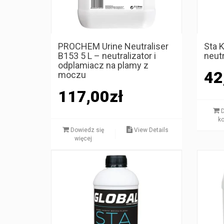
PROCHEM Urine Neutraliser
Sta K
B153 5 L – neutralizator i
neutr
odplamiacz na plamy z
42
moczu
117,00
zł
D
k
Dowiedz się
View Details
więcej