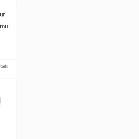
ur
ymu i
tails