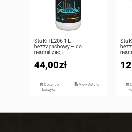
Sta Kill E206 1 L
Sta K
bezzapachowy – do
bezz
neutralizacji
neutr
44,00
zł
12
Dodaj do
View Details
D
koszyka
k