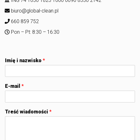
ING 74 1050 1823 1000 0090 8330 2142
biuro@global-clean.pl
660 859 752
Pon – Pt: 8:30 – 16:30
Imię i nazwisko
*
E-mail
*
Treść wiadomości
*