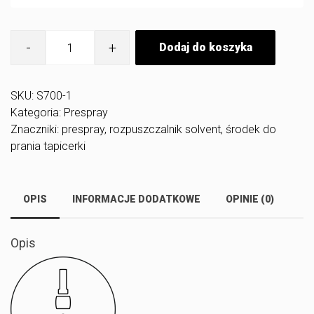
ilość
Dodaj do koszyka
Auto
Detail
Plus
S700
SKU:
S700-1
1
Kategoria:
Prespray
L
-
Znaczniki:
prespray
,
rozpuszczalnik solvent
,
środek do
płyn
prania tapicerki
do
prania
tapicerki
OPIS
INFORMACJE DODATKOWE
OPINIE (0)
Opis