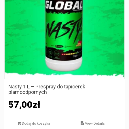
Nasty 1 L – Prespray do tapicerek
plamoodpornych
57,00
zł
Dodaj do koszyka
View Details