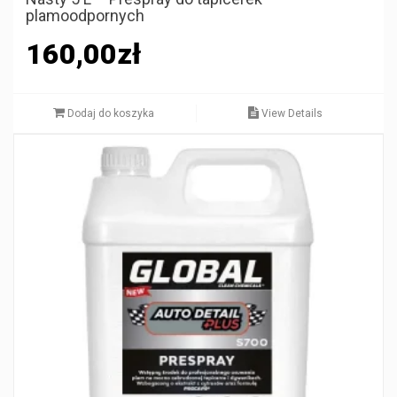
plamoodpornych
160,00
zł
Dodaj do koszyka
View Details