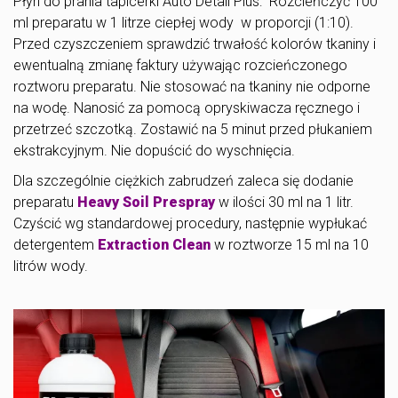
Płyn do prania tapicerki Auto Detail Plus: Rozcieńczyć 100
ml preparatu w 1 litrze ciepłej wody w proporcji (1:10).
Przed czyszczeniem sprawdzić trwałość kolorów tkaniny i
ewentualną zmianę faktury używając rozcieńczonego
roztworu preparatu. Nie stosować na tkaniny nie odporne
na wodę. Nanosić za pomocą opryskiwacza ręcznego i
przetrzeć szczotką. Zostawić na 5 minut przed płukaniem
ekstrakcyjnym. Nie dopuścić do wyschnięcia.
Dla szczególnie ciężkich zabrudzeń zaleca się dodanie
preparatu
Heavy Soil Prespray
w ilości 30 ml na 1 litr.
Czyścić wg standardowej procedury, następnie wypłukać
detergentem
Extraction Clean
w roztworze 15 ml na 10
litrów wody.