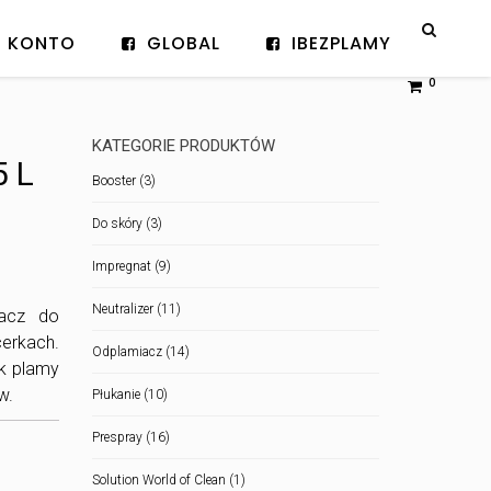
KONTO
GLOBAL
IBEZPLAMY
0
KATEGORIE PRODUKTÓW
5 L
Booster
(3)
Do skóry
(3)
Impregnat
(9)
Neutralizer
(11)
iacz do
cerkach.
Odplamiacz
(14)
k plamy
w.
Płukanie
(10)
Prespray
(16)
Solution World of Clean
(1)