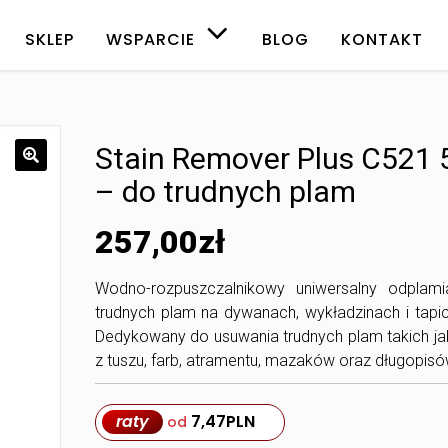
SKLEP
WSPARCIE
BLOG
KONTAKT
Stain Remover Plus C521 
– do trudnych plam
257,00
zł
Wodno-rozpuszczalnikowy uniwersalny odplam
trudnych plam na dywanach, wykładzinach i tapi
Dedykowany do usuwania trudnych plam takich ja
z tuszu, farb, atramentu, mazaków oraz długopisó
raty
7,47
PLN
od