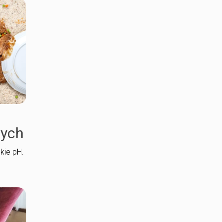
nych
kie pH.