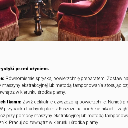
rystyki przed użyciem.
e:
Równomiernie spryskaj powierzchnię preparatem. Zostaw na 
 maszyny ekstrakcyjnej lub metodą tamponowania stosując czy
zewnątrz w kierunku środka plamy.
ch tkanin:
Zwilż delikatnie czyszczoną powierzchnię. Nanieś pr
 W przypadku trudnych plam z tłuszczu na podłokietnikach i zag
łucz przy pomocy maszyny ekstrakcyjnej lub metodą tamponow
znik. Pracuj od zewnątrz w kierunku środka plamy.