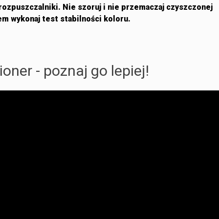
ozpuszczalniki. Nie szoruj i nie przemaczaj czyszczonej
m wykonaj test stabilności koloru.
oner - poznaj go lepiej!