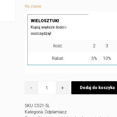
Na stanie
WIELOSZTUKI
Kupuj większe ilości i
oszczędzaj!
Ilość:
2
3
Rabat:
5%
10%
ilość
Dodaj do koszyka
Stain
Remover
Plus
C521
SKU:
C521-5L
5
Kategoria:
Odplamiacz
L
-