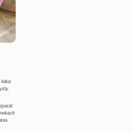
kilka
sty,
eparat
łówkach
ania