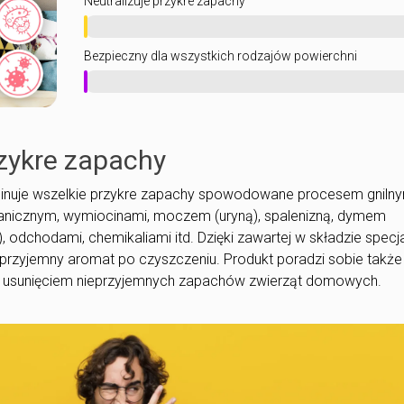
Neutralizuje przykre zapachy
Bezpieczny dla wszystkich rodzajów powierchni
rzykre zapachy
iminuje wszelkie przykre zapachy spowodowane procesem gniln
anicznym, wymiocinami, moczem (uryną), spalenizną, dymem
odchodami, chemikaliami itd. Dzięki zawartej w składzie specja
przyjemny aromat po czyszczeniu. Produkt poradzi sobie także
 i usunięciem nieprzyjemnych zapachów zwierząt domowych.