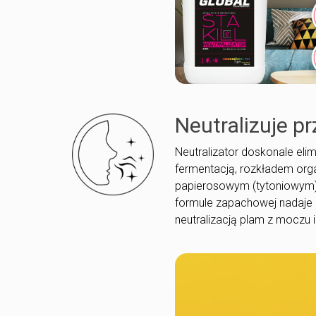
Neutralizuje p
Neutralizator doskonale el
fermentacją, rozkładem org
papierosowym (tytoniowym), 
formule zapachowej nadaje 
neutralizacją plam z moczu