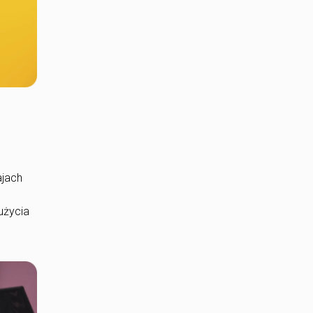
ajach
użycia