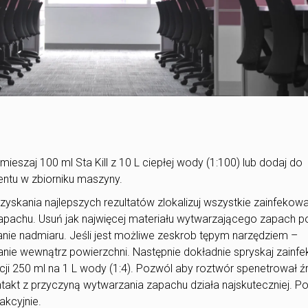
ieszaj 100 ml Sta Kill z 10 L ciepłej wody (1:100) lub dodaj do
ntu w zbiorniku maszyny.
zyskania najlepszych rezultatów zlokalizuj wszystkie zainfekow
zapachu. Usuń jak najwięcej materiału wytwarzającego zapach p
anie nadmiaru. Jeśli jest możliwe zeskrob tępym narzędziem –
anie wewnątrz powierzchni. Następnie dokładnie spryskaj zainf
ji 250 ml na 1 L wody (1:4). Pozwól aby roztwór spenetrował ź
takt z przyczyną wytwarzania zapachu działa najskuteczniej. 
akcyjnie.