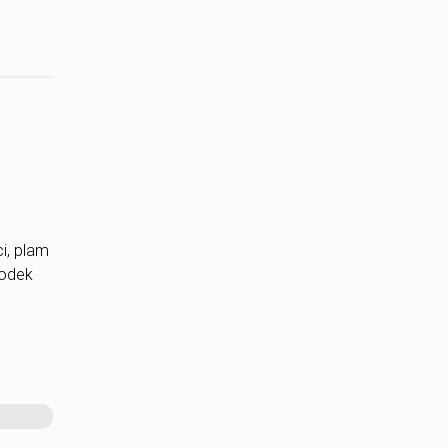
i, plam
rodek