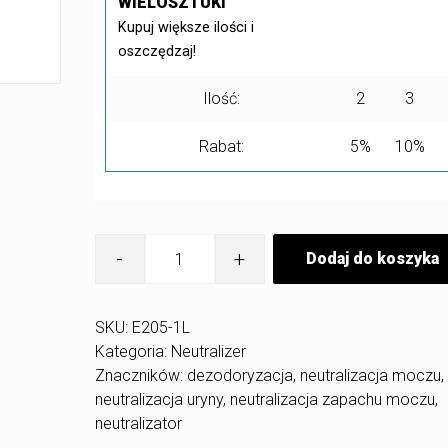
WIELOSZTUKI
Kupuj większe ilości i
oszczędzaj!
Ilość:
2
3
Rabat:
5%
10%
ilość
Dodaj do koszyka
Sta
Kill
E205
1
SKU:
E205-1L
L
Kategoria:
Neutralizer
-
do
Znaczników:
dezodoryzacja
,
neutralizacja moczu
,
neutralizacji
neutralizacja uryny
,
neutralizacja zapachu moczu
,
neutralizator