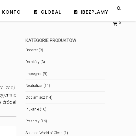
KONTO
GLOBAL
IBEZPLAMY
0
KATEGORIE PRODUKTÓW
Booster
(3)
Do skóry
(3)
Impregnat
(9)
Neutralizer
(11)
izacji.
zyjemne
Odplamiacz
(14)
e źródeł
Płukanie
(10)
Prespray
(16)
Solution World of Clean
(1)