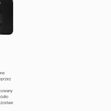
ane
oprzez
ekowany
ródło
Pozostaw