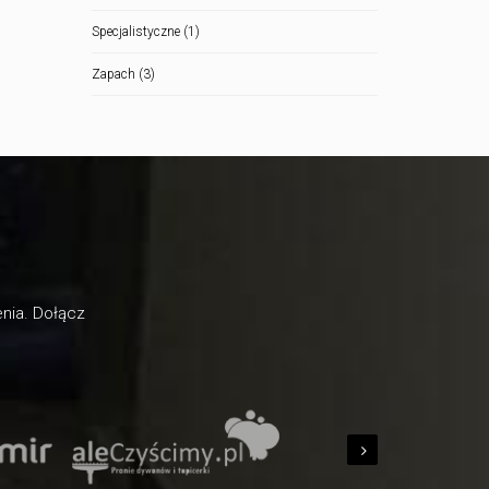
Specjalistyczne
(1)
Zapach
(3)
enia. Dołącz