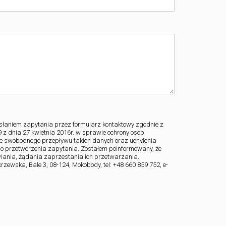
aniem zapytania przez formularz kontaktowy zgodnie z
z dnia 27 kwietnia 2016r. w sprawie ochrony osób
e swobodnego przepływu takich danych oraz uchylenia
do przetworzenia zapytania. Zostałem poinformowany, że
iania, żądania zaprzestania ich przetwarzania.
ewska, Bale 3, 08-124, Mokobody, tel: +48 660 859 752, e-