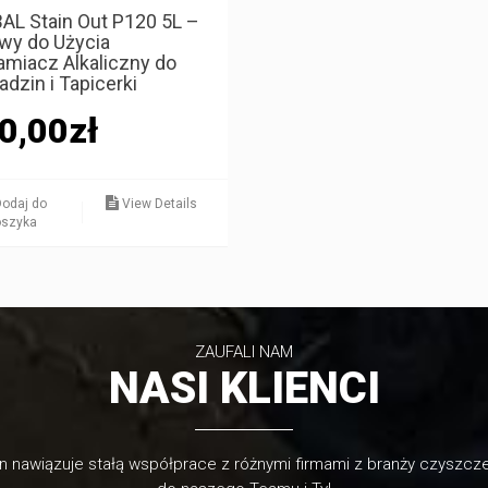
AL Stain Out P120 5L –
wy do Użycia
amiacz Alkaliczny do
adzin i Tapicerki
0,00
zł
odaj do
View Details
oszyka
ZAUFALI NAM
NASI KLIENCI
n nawiązuje stałą współprace z różnymi firmami z branży czyszcz