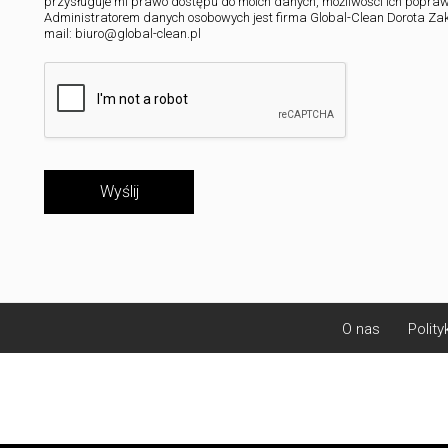
przysługuje mi prawo dostępu do moich danych, możliwości ich popraw
Administratorem danych osobowych jest firma Global-Clean Dorota Zakrz
mail: biuro@global-clean.pl
Wyślij
O nas
Polity