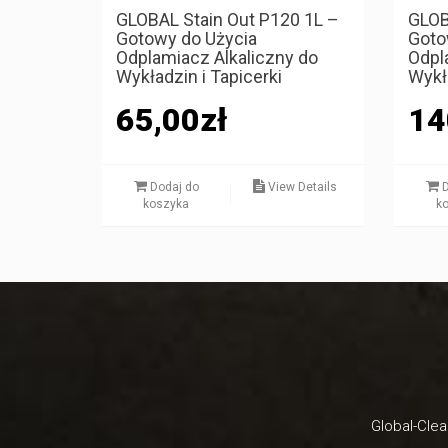
GLOBAL Stain Out P120 1L –
GLOB
Gotowy do Użycia
Goto
Odplamiacz Alkaliczny do
Odpl
Wykładzin i Tapicerki
Wykł
65,00
zł
14
Dodaj do
View Details
D
koszyka
k
Global-Clea