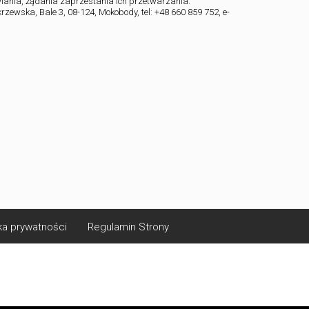
iania, żądania zaprzestania ich przetwarzania.
ewska, Bale 3, 08-124, Mokobody, tel: +48 660 859 752, e-
ka prywatności
Regulamin Strony