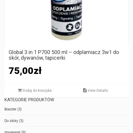
Global 3 in 1 P700 500 ml – odplamiacz 3w1 do
skór, dywanów, tapicerki
75,00
zł
Dodaj do koszyka
View Details
KATEGORIE PRODUKTÓW
Booster
(3)
Do skóry
(3)
Impregnat
(9)