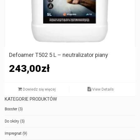
Defoamer T502 5 L – neutralizator piany
243,00
zł
Dowiedz się więcej
View Details
KATEGORIE PRODUKTÓW
Booster
(3)
Do skóry
(3)
Impregnat
(9)