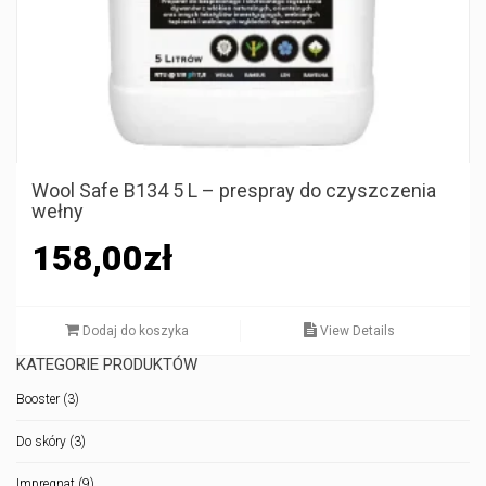
Wool Safe B134 5 L – prespray do czyszczenia
wełny
158,00
zł
Dodaj do koszyka
View Details
KATEGORIE PRODUKTÓW
Booster
(3)
Do skóry
(3)
Impregnat
(9)