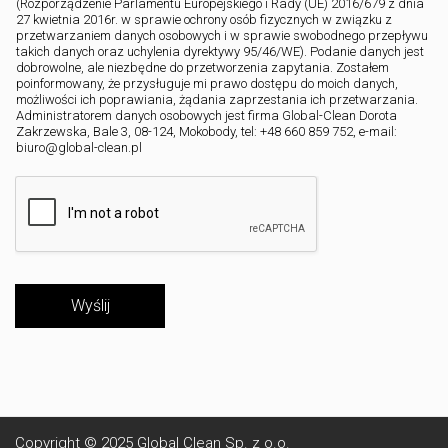
(Rozporządzenie Parlamentu Europejskiego i Rady (UE) 2016/679 z dnia
27 kwietnia 2016r. w sprawie ochrony osób fizycznych w związku z
przetwarzaniem danych osobowych i w sprawie swobodnego przepływu
takich danych oraz uchylenia dyrektywy 95/46/WE). Podanie danych jest
dobrowolne, ale niezbędne do przetworzenia zapytania. Zostałem
poinformowany, że przysługuje mi prawo dostępu do moich danych,
możliwości ich poprawiania, żądania zaprzestania ich przetwarzania.
Administratorem danych osobowych jest firma Global-Clean Dorota
Zakrzewska, Bale 3, 08-124, Mokobody, tel: +48 660 859 752, e-mail:
biuro@global-clean.pl
Wyślij
Copyright © 2025
Global Clean Sp. z o.o.