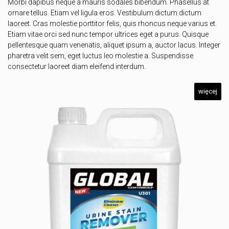
Morbi dapibus neque a mauris sodales bibendum. Phasellus at
ornare tellus. Etiam vel ligula eros. Vestibulum dictum dictum
laoreet. Cras molestie porttitor felis, quis rhoncus neque varius et.
Etiam vitae orci sed nunc tempor ultrices eget a purus. Quisque
pellentesque quam venenatis, aliquet ipsum a, auctor lacus. Integer
pharetra velit sem, eget luctus leo molestie a. Suspendisse
consectetur laoreet diam eleifend interdum.
więcej