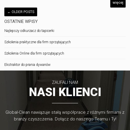
więcej
←
OLDER POSTS
OSTATNIE WPISY
Najlepszy odkurzacz do tapicerki
Szkolenia praktyczne dla firm sprzątających
Szkolenia Online dla firm sprzątających
Ekstraktor do prania dywanów
ZAUFALI NAM
NASI KLIENCI
Global-Clean nawiązuje stałą współprace z różnymi firmami z
branży czyszczenia. Dołącz do naszego Teamu i Ty!