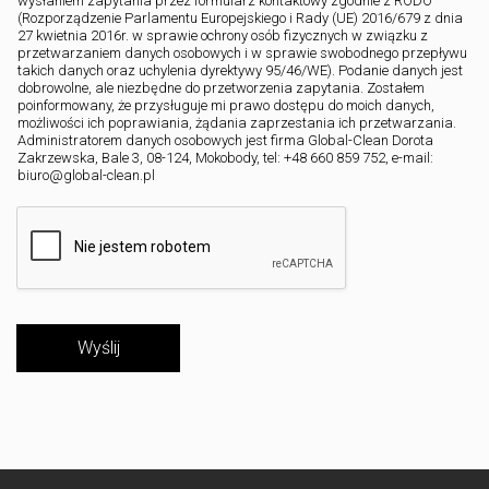
wysłaniem zapytania przez formularz kontaktowy zgodnie z RODO
(Rozporządzenie Parlamentu Europejskiego i Rady (UE) 2016/679 z dnia
27 kwietnia 2016r. w sprawie ochrony osób fizycznych w związku z
przetwarzaniem danych osobowych i w sprawie swobodnego przepływu
takich danych oraz uchylenia dyrektywy 95/46/WE). Podanie danych jest
dobrowolne, ale niezbędne do przetworzenia zapytania. Zostałem
poinformowany, że przysługuje mi prawo dostępu do moich danych,
możliwości ich poprawiania, żądania zaprzestania ich przetwarzania.
Administratorem danych osobowych jest firma Global-Clean Dorota
Zakrzewska, Bale 3, 08-124, Mokobody, tel: +48 660 859 752, e-mail:
biuro@global-clean.pl
Wyślij